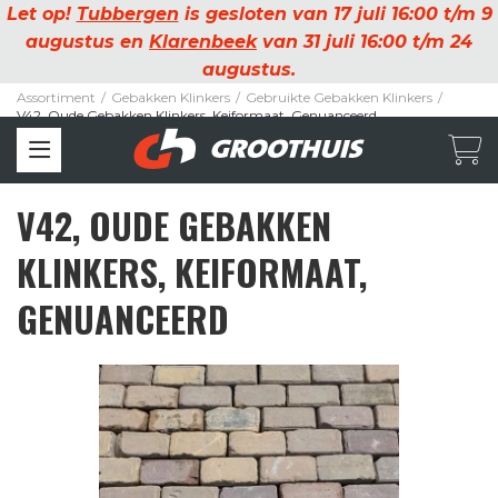
Let op!
Tubbergen
is gesloten van 17 juli 16:00 t/m 9
augustus en
Klarenbeek
van 31 juli 16:00 t/m 24
augustus.
Assortiment
/
Gebakken Klinkers
/
Gebruikte Gebakken Klinkers
/
V42, Oude Gebakken Klinkers, Keiformaat, Genuanceerd
V42, OUDE GEBAKKEN
KLINKERS, KEIFORMAAT,
GENUANCEERD