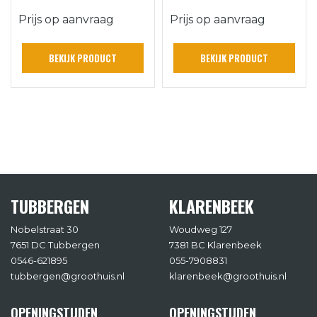
BETONGRIJS
BETONGRIJS
Prijs op aanvraag
Prijs op aanvraag
BEKIJK PRODUCT
BEKIJK PRODUCT
TUBBERGEN
KLARENBEEK
Nobelstraat 30
Woudweg 127
7651 DC Tubbergen
7381 BC Klarenbeek
0546-621895
055-7908831
tubbergen@groothuis.nl
klarenbeek@groothuis.nl
OPENINGSTIJDEN
OPENINGSTIJDEN